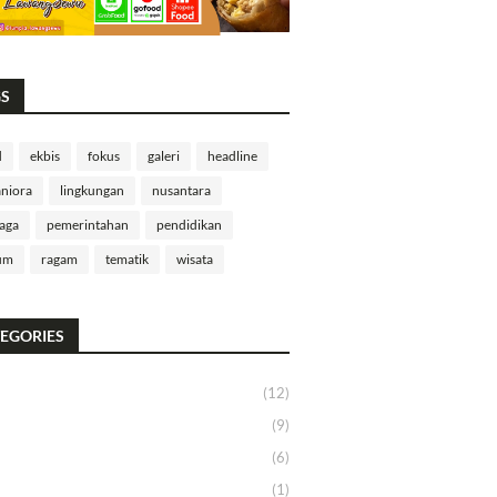
GS
d
ekbis
fokus
galeri
headline
niora
lingkungan
nusantara
aga
pemerintahan
pendidikan
um
ragam
tematik
wisata
EGORIES
(12)
(9)
(6)
(1)