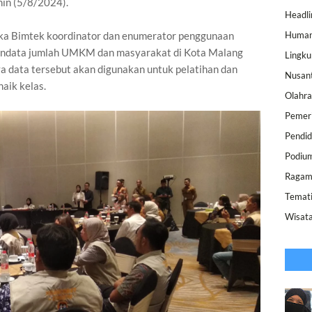
nin (5/8/2024).
Headli
uka Bimtek koordinator dan enumerator penggunaan
Human
mendata jumlah UMKM dan masyarakat di Kota Malang
Lingk
a data tersebut akan digunakan untuk pelatihan dan
Nusan
aik kelas.
Olahr
Pemer
Pendid
Podiu
Raga
Temat
Wisat