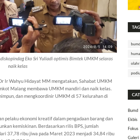
TA
bum
huma
iskopindag Eko Sri Yuliadi optimis Bimtek UMKM selaras
olahr
naik kelas
podi
, Dr Ir Wahyu Hidayat MM mengatakan, Sahabat UMKM
Pemkot Malang membawa UMKM mandiri dan naik kelas.
CAT
impun, dan mengkoordinir UMKM di 57 kelurahan di
Bumd
n pelaku ekonomi kreatif dalam pengadaan barang dan
Ekbis
nkan kemiskinan. Berdasarkan rilis BPS, jumlah
Fokus
ari 37,78 ribu jiwa pada Maret 2023 menjadi 34,84 ribu
Galeri