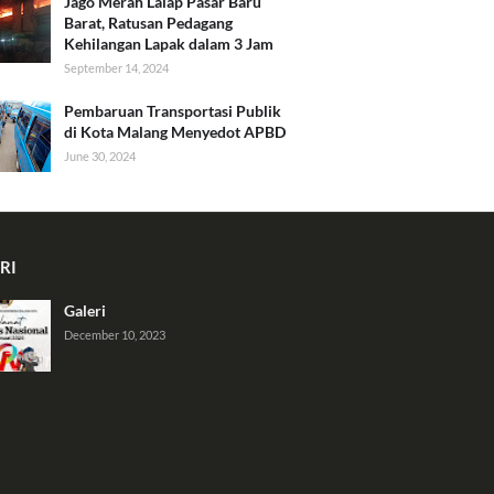
Jago Merah Lalap Pasar Baru
Barat, Ratusan Pedagang
Kehilangan Lapak dalam 3 Jam
September 14, 2024
Pembaruan Transportasi Publik
di Kota Malang Menyedot APBD
June 30, 2024
RI
Galeri
December 10, 2023