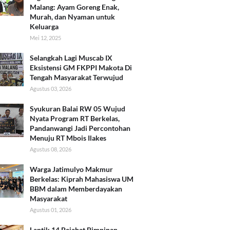
Malang: Ayam Goreng Enak,
Murah, dan Nyaman untuk
Keluarga
Mei 12, 2025
Selangkah Lagi Muscab IX
Eksistensi GM FKPPI Makota Di
Tengah Masyarakat Terwujud
Agustus 03, 2026
Syukuran Balai RW 05 Wujud
Nyata Program RT Berkelas,
Pandanwangi Jadi Percontohan
Menuju RT Mbois Ilakes
Agustus 08, 2026
Warga Jatimulyo Makmur
Berkelas: Kiprah Mahasiswa UM
BBM dalam Memberdayakan
Masyarakat
Agustus 01, 2026
Lantik 14 Pejabat Pimpinan