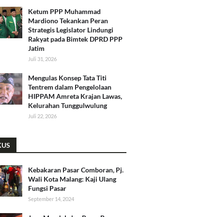
Ketum PPP Muhammad
Mardiono Tekankan Peran
Strategis Legislator Lindungi
Rakyat pada Bimtek DPRD PPP
Jatim
Juli 31, 2026
​Mengulas Konsep Tata Titi
Tentrem dalam Pengelolaan
HIPPAM Amreta Krajan Lawas,
Kelurahan Tunggulwulung
Juli 22, 2026
KUS
Kebakaran Pasar Comboran, Pj.
Wali Kota Malang: Kaji Ulang
Fungsi Pasar
September 14, 2024