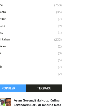
ne
(750)
iora
(35)
ungan
(7)
tara
(9)
aga
(1)
intahan
(233)
ikan
(2)
m
(3)
m
(5)
ik
(7)
a
(2)
POPULER
TERBARU
Ayam Goreng Balaikota, Kuliner
Legendaris Baru di Jantung Kota