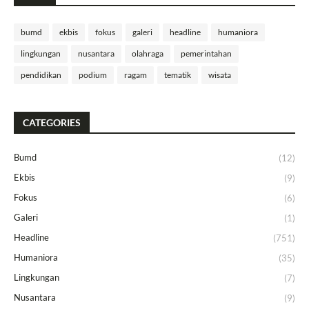
bumd
ekbis
fokus
galeri
headline
humaniora
lingkungan
nusantara
olahraga
pemerintahan
pendidikan
podium
ragam
tematik
wisata
CATEGORIES
Bumd
(12)
Ekbis
(9)
Fokus
(6)
Galeri
(1)
Headline
(751)
Humaniora
(35)
Lingkungan
(7)
Nusantara
(9)