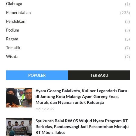
Olahraga
(1)
Pemerintahan
(233)
Pendidikan
(2)
Podium
(3)
Ragam
(5)
Tematik
(7)
Wisata
(2)
POPULER
TERBARU
Ayam Goreng Balaikota, Kuliner Legendaris Baru
di Jantung Kota Malang: Ayam Goreng Enak,
Murah, dan Nyaman untuk Keluarga
Mei 12, 2025
Syukuran Balai RW 05 Wujud Nyata Program RT
Berkelas, Pandanwangi Jadi Percontohan Menuju
RT Mbois Ilakes