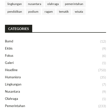
lingkungan
nusantara
olahraga
pemerintahan
pendidikan
podium
ragam
tematik
wisata
CATEGORIES
Bumd
(12)
Ekbis
(9)
Fokus
(6)
Galeri
(1)
Headline
(750)
Humaniora
(35)
Lingkungan
(7)
Nusantara
(9)
Olahraga
(1)
Pemerintahan
(233)