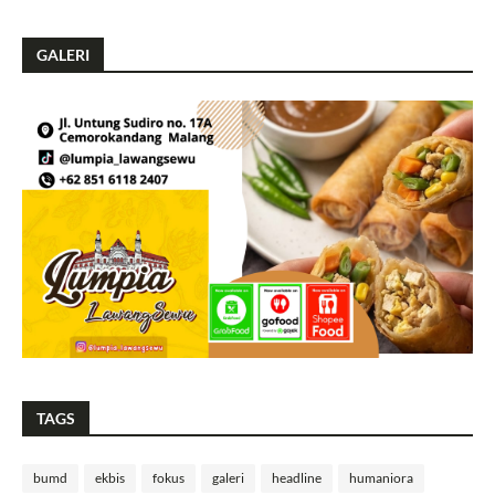
GALERI
TAGS
bumd
ekbis
fokus
galeri
headline
humaniora