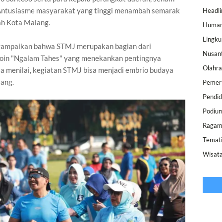
 Antusiasme masyarakat yang tinggi menambah semarak
Headli
h Kota Malang.
Human
Lingk
ampaikan bahwa STMJ merupakan bagian dari
Nusan
poin "Ngalam Tahes" yang menekankan pentingnya
Olahr
a menilai, kegiatan STMJ bisa menjadi embrio budaya
lang.
Pemer
Pendid
Podiu
Raga
Temat
Wisat