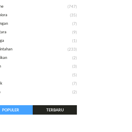
ne
(747)
iora
(35)
ungan
(7)
tara
(9)
aga
(1)
intahan
(233)
ikan
(2)
m
(3)
m
(5)
ik
(7)
a
(2)
POPULER
TERBARU