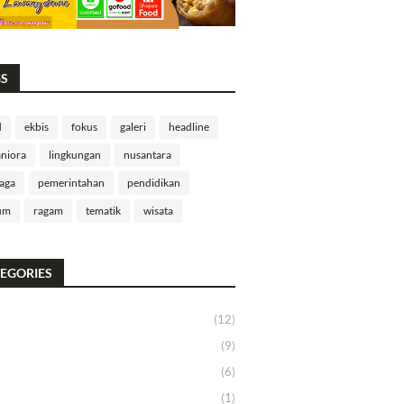
GS
d
ekbis
fokus
galeri
headline
niora
lingkungan
nusantara
aga
pemerintahan
pendidikan
um
ragam
tematik
wisata
EGORIES
(12)
(9)
(6)
(1)