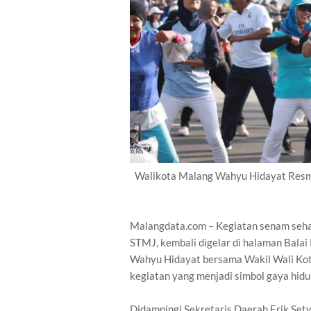
Walikota Malang Wahyu Hidayat Resm
Malangdata.com – Kegiatan senam seha
STMJ, kembali digelar di halaman Bala
Wahyu Hidayat bersama Wakil Wali Kot
kegiatan yang menjadi simbol gaya hidu
Didampingi Sekretaris Daerah Erik Set