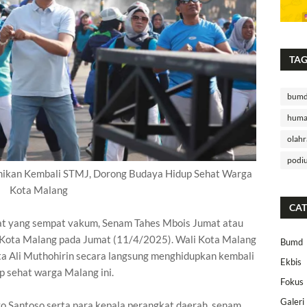
TA
bum
huma
olahr
podi
ikan Kembali STMJ, Dorong Budaya Hidup Sehat Warga
Kota Malang
CAT
t yang sempat vakum, Senam Tahes Mbois Jumat atau
i Kota Malang pada Jumat (11/4/2025). Wali Kota Malang
Bumd
a Ali Muthohirin secara langsung menghidupkan kembali
Ekbis
p sehat warga Malang ini.
Fokus
Galeri
yo Santoso serta para kepala perangkat daerah, senam