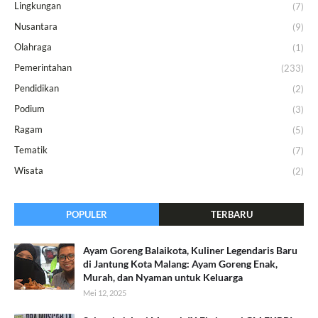
Lingkungan
(7)
Nusantara
(9)
Olahraga
(1)
Pemerintahan
(233)
Pendidikan
(2)
Podium
(3)
Ragam
(5)
Tematik
(7)
Wisata
(2)
POPULER
TERBARU
Ayam Goreng Balaikota, Kuliner Legendaris Baru
di Jantung Kota Malang: Ayam Goreng Enak,
Murah, dan Nyaman untuk Keluarga
Mei 12, 2025