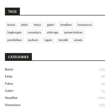
TAGS
bumd
ekbis
fokus
galeri
headline
humaniora
lingkungan
nusantara
olahraga
pemerintahan
pendidikan
podium
ragam
tematik
wisata
CATEGORIES
Bumd
(12)
Ekbis
(9)
Fokus
(6)
Galeri
(1)
Headline
(749)
Humaniora
(35)