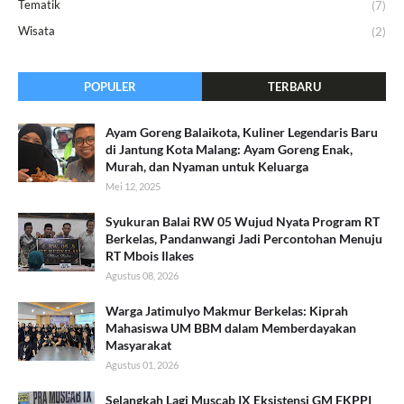
Tematik
(7)
Wisata
(2)
POPULER
TERBARU
Ayam Goreng Balaikota, Kuliner Legendaris Baru
di Jantung Kota Malang: Ayam Goreng Enak,
Murah, dan Nyaman untuk Keluarga
Mei 12, 2025
Syukuran Balai RW 05 Wujud Nyata Program RT
Berkelas, Pandanwangi Jadi Percontohan Menuju
RT Mbois Ilakes
Agustus 08, 2026
Warga Jatimulyo Makmur Berkelas: Kiprah
Mahasiswa UM BBM dalam Memberdayakan
Masyarakat
Agustus 01, 2026
Selangkah Lagi Muscab IX Eksistensi GM FKPPI