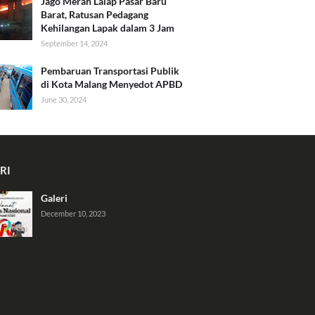
Jago Merah Lalap Pasar Baru
Barat, Ratusan Pedagang
Kehilangan Lapak dalam 3 Jam
September 14, 2024
Pembaruan Transportasi Publik
di Kota Malang Menyedot APBD
June 30, 2024
RI
Galeri
December 10, 2023