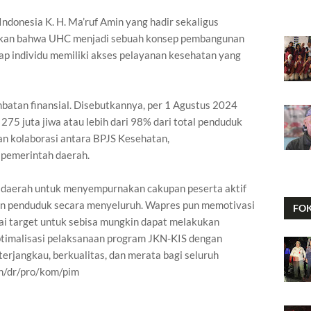
Indonesia K. H. Ma’ruf Amin yang hadir sekaligus
an bahwa UHC menjadi sebuah konsep pembangunan
ap individu memiliki akses pelayanan kesehatan yang
batan finansial. Disebutkannya, per 1 Agustus 2024
275 juta jiwa atau lebih dari 98% dari total penduduk
dan kolaborasi antara BPJS Kesehatan,
 pemerintah daerah.
daerah untuk menyempurnakan cakupan peserta aktif
n penduduk secara menyeluruh. Wapres pun memotivasi
FO
i target untuk sebisa mungkin dapat melakukan
ptimalisasi pelaksanaan program JKN-KIS dengan
rjangkau, berkualitas, dan merata bagi seluruh
on/dr/pro/kom/pim