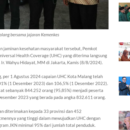
alang bersama jajaran Kemenkes
n jaminan kesehatan masyarakat tersebut, Pemkot
niversal Health Coverage (UHC) yang diterima langsung
r. Ir. Wahyu Hidayat, MM di Jakarta, Kamis (8/8/2024).
g, per 1 Agustus 2024 capaian UHC Kota Malang telah
,01% (1 Desember 2023) dan 106,5% (1 Desember 2022).
atat sebanyak 844.252 orang (95,85%) menjadi peserta
n Desember 2023 yang berada pada angka 832.611 orang.
n diterimakan kepada 33 provinsi dan 452
itmennya yang tinggi dalam mewujudkan UHC dengan
gram JKN minimal 95% dari jumlah total penduduk.