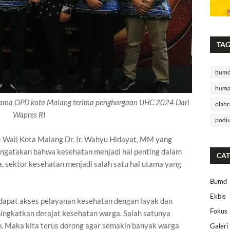
TA
bum
huma
sama OPD kota Malang terima penghargaan UHC 2024 Dari
olahr
Wapres RI
podi
) Wali Kota Malang Dr. Ir. Wahyu Hidayat, MM yang
ngatakan bahwa kesehatan menjadi hal penting dalam
CAT
 sektor kesehatan menjadi salah satu hal utama yang
Bumd
Ekbis
ndapat akses pelayanan kesehatan dengan layak dan
Fokus
ingkatkan derajat kesehatan warga. Salah satunya
n. Maka kita terus dorong agar semakin banyak warga
Galeri