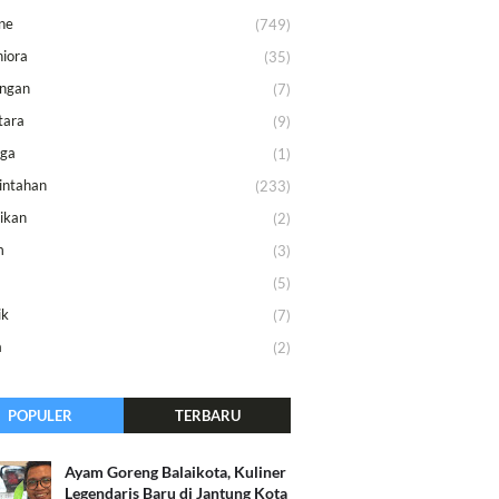
ne
(749)
iora
(35)
ungan
(7)
tara
(9)
aga
(1)
intahan
(233)
ikan
(2)
m
(3)
m
(5)
ik
(7)
a
(2)
POPULER
TERBARU
Ayam Goreng Balaikota, Kuliner
Legendaris Baru di Jantung Kota