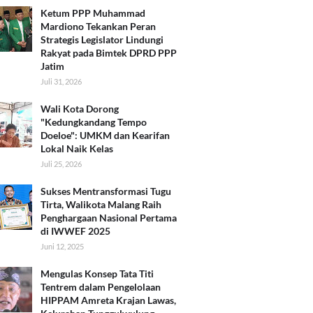
Ketum PPP Muhammad
Mardiono Tekankan Peran
Strategis Legislator Lindungi
Rakyat pada Bimtek DPRD PPP
Jatim
Juli 31, 2026
Wali Kota Dorong
"Kedungkandang Tempo
Doeloe": UMKM dan Kearifan
Lokal Naik Kelas
Juli 25, 2026
Sukses Mentransformasi Tugu
Tirta, Walikota Malang Raih
Penghargaan Nasional Pertama
di IWWEF 2025
Juni 12, 2025
​Mengulas Konsep Tata Titi
Tentrem dalam Pengelolaan
HIPPAM Amreta Krajan Lawas,