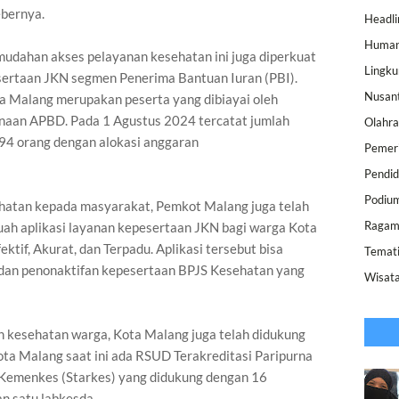
ebernya.
Headli
Human
udahan akses pelayanan kesehatan ini juga diperkuat
Lingk
sertaan JKN segmen Penerima Bantuan Iuran (PBI).
Nusan
a Malang merupakan peserta yang dibiayai oleh
naan APBD. Pada 1 Agustus 2024 tercatat jumlah
Olahr
94 orang dengan alokasi anggaran
Pemer
Pendid
Podiu
atan kepada masyarakat, Pemkot Malang juga telah
Raga
uah aplikasi layanan kepesertaan JKN bagi warga Kota
ktif, Akurat, dan Terpadu. Aplikasi tersebut bisa
Temat
dan penonaktifan kepesertaan BPJS Kesehatan yang
Wisat
kesehatan warga, Kota Malang juga telah didukung
ota Malang saat ini ada RSUD Terakreditasi Paripurna
 Kemenkes (Starkes) yang didukung dengan 16
n satu labkesda.