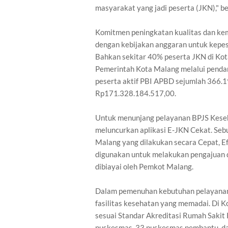
masyarakat yang jadi peserta (JKN)," b
Komitmen peningkatan kualitas dan kem
dengan kebijakan anggaran untuk kepe
Bahkan sekitar 40% peserta JKN di Kot
Pemerintah Kota Malang melalui penda
peserta aktif PBI APBD sejumlah 366.1
Rp171.328.184.517,00.
Untuk menunjang pelayanan BPJS Keseh
meluncurkan aplikasi E-JKN Cekat. Seb
Malang yang dilakukan secara Cepat, Efe
digunakan untuk melakukan pengajuan 
dibiayai oleh Pemkot Malang.
Dalam pemenuhan kebutuhan pelayanan 
fasilitas kesehatan yang memadai. Di K
sesuai Standar Akreditasi Rumah Sakit
puskesmas, 33 puskesmas pembantu, da