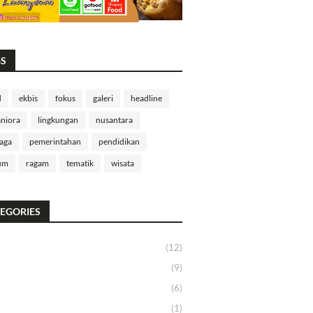
GS
d
ekbis
fokus
galeri
headline
niora
lingkungan
nusantara
aga
pemerintahan
pendidikan
um
ragam
tematik
wisata
EGORIES
(12)
(9)
(6)
(1)