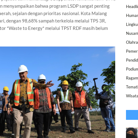
Iwan menyampaikan bahwa program LSDP sangat penting
Headli
erah, sejalan dengan prioritas nasional. Kota Malang
Human
ri, dengan 98,68% sampah terkelola melalui TPS 3R,
Lingk
ktor *Waste to Energy* melalui TPST RDF masih belum
Nusan
Olahr
Pemer
Pendid
Podiu
Raga
Temat
Wisat