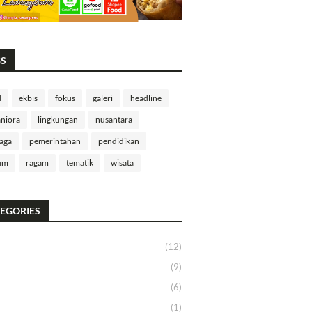
GS
d
ekbis
fokus
galeri
headline
niora
lingkungan
nusantara
aga
pemerintahan
pendidikan
um
ragam
tematik
wisata
EGORIES
(12)
(9)
(6)
(1)