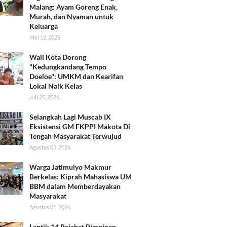
Malang: Ayam Goreng Enak,
Murah, dan Nyaman untuk
Keluarga
Mei 12, 2025
Wali Kota Dorong
"Kedungkandang Tempo
Doeloe": UMKM dan Kearifan
Lokal Naik Kelas
Juli 25, 2026
Selangkah Lagi Muscab IX
Eksistensi GM FKPPI Makota Di
Tengah Masyarakat Terwujud
Agustus 03, 2026
Warga Jatimulyo Makmur
Berkelas: Kiprah Mahasiswa UM
BBM dalam Memberdayakan
Masyarakat
Agustus 01, 2026
Lantik 14 Pejabat Pimpinan