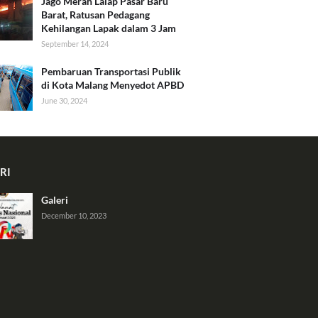
Jago Merah Lalap Pasar Baru
Barat, Ratusan Pedagang
Kehilangan Lapak dalam 3 Jam
September 14, 2024
Pembaruan Transportasi Publik
di Kota Malang Menyedot APBD
June 30, 2024
RI
Galeri
December 10, 2023