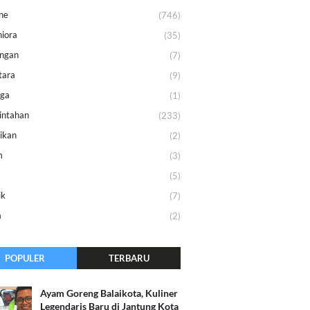
ne
(746)
iora
(35)
ungan
(7)
tara
(9)
aga
(1)
intahan
(233)
ikan
(2)
m
(3)
m
(5)
ik
(7)
a
(2)
POPULER
TERBARU
Ayam Goreng Balaikota, Kuliner
Legendaris Baru di Jantung Kota