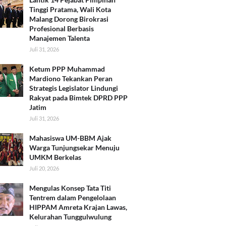
Tinggi Pratama, Wali Kota
Malang Dorong Birokrasi
Profesional Berbasis
Manajemen Talenta
Juli 31, 2026
Ketum PPP Muhammad
Mardiono Tekankan Peran
Strategis Legislator Lindungi
Rakyat pada Bimtek DPRD PPP
Jatim
Juli 31, 2026
Mahasiswa UM-BBM Ajak
Warga Tunjungsekar Menuju
UMKM Berkelas
Juli 20, 2026
​Mengulas Konsep Tata Titi
Tentrem dalam Pengelolaan
HIPPAM Amreta Krajan Lawas,
Kelurahan Tunggulwulung