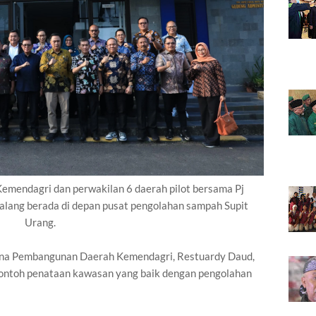
emendagri dan perwakilan 6 daerah pilot bersama Pj
lang berada di depan pusat pengolahan sampah Supit
Urang.
n Bina Pembangunan Daerah Kemendagri, Restuardy Daud,
contoh penataan kawasan yang baik dengan pengolahan