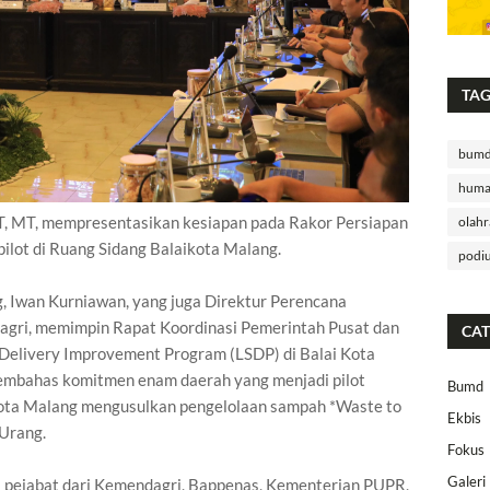
TA
bum
huma
ST, MT, mempresentasikan kesiapan pada Rakor Persiapan
olahr
ilot di Ruang Sidang Balaikota Malang.
podi
g, Iwan Kurniawan, yang juga Direktur Perencana
gri, memimpin Rapat Koordinasi Pemerintah Pusat dan
CAT
 Delivery Improvement Program (LSDP) di Balai Kota
membahas komitmen enam daerah yang menjadi pilot
Bumd
Kota Malang mengusulkan pengelolaan sampah *Waste to
Ekbis
 Urang.
Fokus
Galeri
ai pejabat dari Kemendagri, Bappenas, Kementerian PUPR,