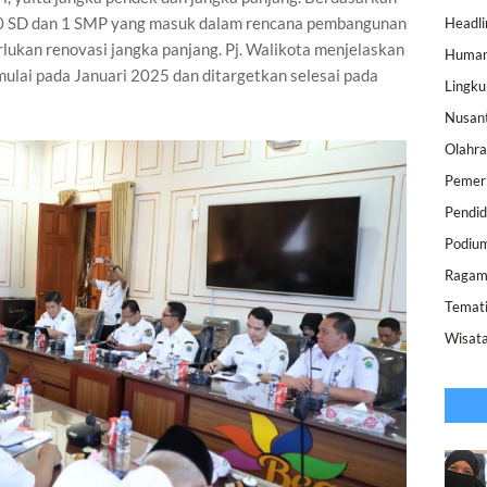
t 10 SD dan 1 SMP yang masuk dalam rencana pembangunan
Headli
ukan renovasi jangka panjang. Pj. Walikota menjelaskan
Human
ulai pada Januari 2025 dan ditargetkan selesai pada
Lingk
Nusan
Olahr
Pemer
Pendid
Podiu
Raga
Temat
Wisat