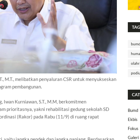
TA
bum
huma
olahr
podi
.T., M.T., melibatkan penyaluran CSR untuk menyukseskan
ogram pembangunan.
CAT
g, Iwan Kurniawan, S.T., M.M, berkomitmen
am prioritasnya, yakni rehabilitasi gedung sekolah SD
Bumd
ordinasi (Rakor) pada Rabu (11/9) di ruang rapat
Ekbis
Fokus
Galeri
ri, yaitu jangka pendek dan jangka panjang. Berdasarkan