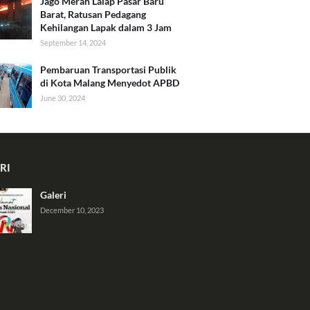
Jago Merah Lalap Pasar Baru
Barat, Ratusan Pedagang
Kehilangan Lapak dalam 3 Jam
September 14, 2024
Pembaruan Transportasi Publik
di Kota Malang Menyedot APBD
June 30, 2024
RI
Galeri
December 10, 2023