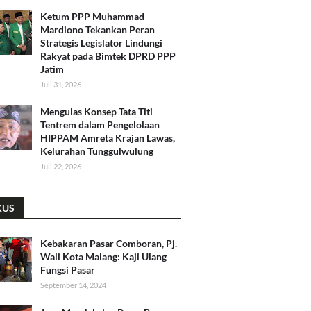
Ketum PPP Muhammad
Mardiono Tekankan Peran
Strategis Legislator Lindungi
Rakyat pada Bimtek DPRD PPP
Jatim
Juli 31, 2026
​Mengulas Konsep Tata Titi
Tentrem dalam Pengelolaan
HIPPAM Amreta Krajan Lawas,
Kelurahan Tunggulwulung
Juli 22, 2026
KUS
Kebakaran Pasar Comboran, Pj.
Wali Kota Malang: Kaji Ulang
Fungsi Pasar
September 14, 2024