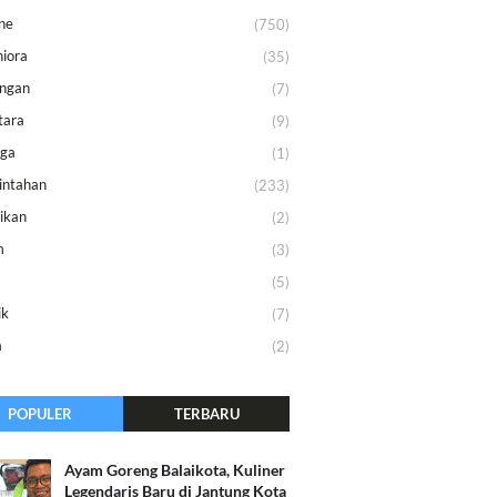
ne
(750)
iora
(35)
ungan
(7)
tara
(9)
aga
(1)
intahan
(233)
ikan
(2)
m
(3)
m
(5)
ik
(7)
a
(2)
POPULER
TERBARU
Ayam Goreng Balaikota, Kuliner
Legendaris Baru di Jantung Kota