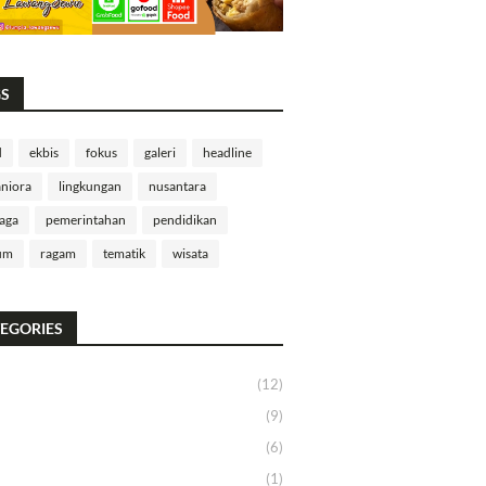
GS
d
ekbis
fokus
galeri
headline
niora
lingkungan
nusantara
aga
pemerintahan
pendidikan
um
ragam
tematik
wisata
EGORIES
(12)
(9)
(6)
(1)