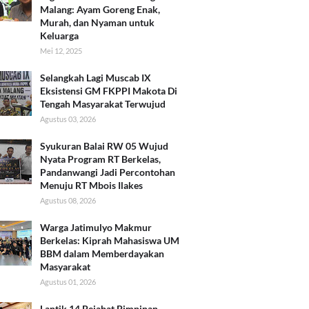
Malang: Ayam Goreng Enak,
Murah, dan Nyaman untuk
Keluarga
Mei 12, 2025
Selangkah Lagi Muscab IX
Eksistensi GM FKPPI Makota Di
Tengah Masyarakat Terwujud
Agustus 03, 2026
Syukuran Balai RW 05 Wujud
Nyata Program RT Berkelas,
Pandanwangi Jadi Percontohan
Menuju RT Mbois Ilakes
Agustus 08, 2026
Warga Jatimulyo Makmur
Berkelas: Kiprah Mahasiswa UM
BBM dalam Memberdayakan
Masyarakat
Agustus 01, 2026
Lantik 14 Pejabat Pimpinan