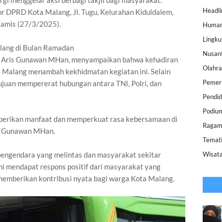
gi menggelar aksi berbagi takjil bagi masyarakat.
Headli
or DPRD Kota Malang, Jl. Tugu, Kelurahan Kiduldalem,
Kamis (27/3/2025).
Human
Lingk
lang di Bulan Ramadan
Nusan
m Aris Gunawan MHan, menyampaikan bahwa kehadiran
Olahr
Malang menambah kekhidmatan kegiatan ini. Selain
Pemer
ujuan mempererat hubungan antara TNI, Polri, dan
Pendid
Podiu
mberikan manfaat dan memperkuat rasa kebersamaan di
Raga
ris Gunawan MHan.
Temat
 pengendara yang melintas dan masyarakat sekitar
Wisat
ini mendapat respons positif dari masyarakat yang
 memberikan kontribusi nyata bagi warga Kota Malang.