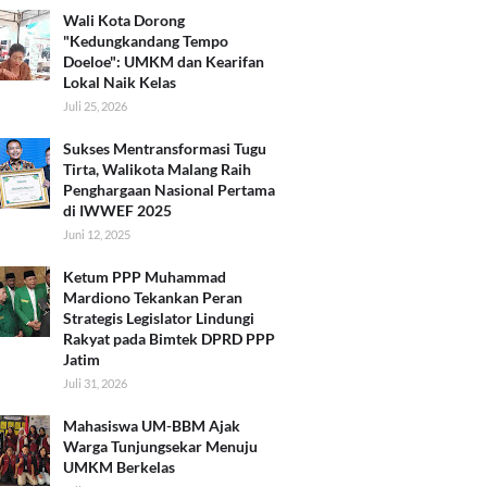
Wali Kota Dorong
"Kedungkandang Tempo
Doeloe": UMKM dan Kearifan
Lokal Naik Kelas
Juli 25, 2026
Sukses Mentransformasi Tugu
Tirta, Walikota Malang Raih
Penghargaan Nasional Pertama
di IWWEF 2025
Juni 12, 2025
Ketum PPP Muhammad
Mardiono Tekankan Peran
Strategis Legislator Lindungi
Rakyat pada Bimtek DPRD PPP
Jatim
Juli 31, 2026
Mahasiswa UM-BBM Ajak
Warga Tunjungsekar Menuju
UMKM Berkelas