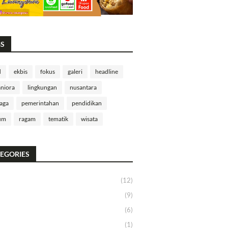
GS
d
ekbis
fokus
galeri
headline
niora
lingkungan
nusantara
aga
pemerintahan
pendidikan
um
ragam
tematik
wisata
EGORIES
(12)
(9)
(6)
(1)