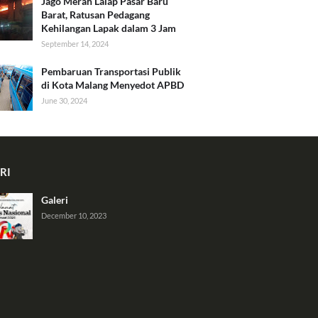
Jago Merah Lalap Pasar Baru
Barat, Ratusan Pedagang
Kehilangan Lapak dalam 3 Jam
September 14, 2024
Pembaruan Transportasi Publik
di Kota Malang Menyedot APBD
June 30, 2024
RI
Galeri
December 10, 2023