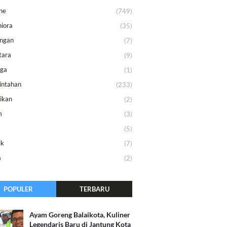
ne
(749)
iora
(35)
ungan
(7)
tara
(9)
aga
(1)
intahan
(233)
ikan
(2)
m
(3)
m
(5)
ik
(7)
a
(2)
POPULER
TERBARU
Ayam Goreng Balaikota, Kuliner
Legendaris Baru di Jantung Kota