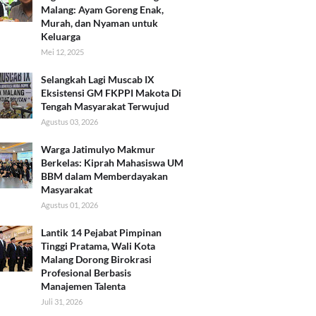
Malang: Ayam Goreng Enak,
Murah, dan Nyaman untuk
Keluarga
Mei 12, 2025
Selangkah Lagi Muscab IX
Eksistensi GM FKPPI Makota Di
Tengah Masyarakat Terwujud
Agustus 03, 2026
Warga Jatimulyo Makmur
Berkelas: Kiprah Mahasiswa UM
BBM dalam Memberdayakan
Masyarakat
Agustus 01, 2026
Lantik 14 Pejabat Pimpinan
Tinggi Pratama, Wali Kota
Malang Dorong Birokrasi
Profesional Berbasis
Manajemen Talenta
Juli 31, 2026