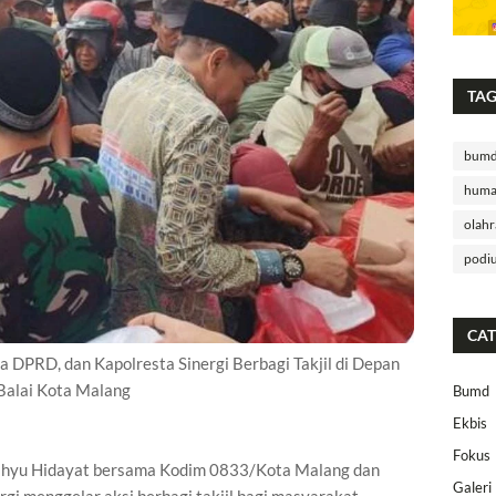
TA
bum
huma
olahr
podi
CAT
 DPRD, dan Kapolresta Sinergi Berbagi Takjil di Depan
Balai Kota Malang
Bumd
Ekbis
Fokus
hyu Hidayat bersama Kodim 0833/Kota Malang dan
Galeri