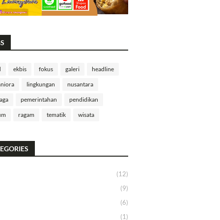
GS
d
ekbis
fokus
galeri
headline
niora
lingkungan
nusantara
aga
pemerintahan
pendidikan
um
ragam
tematik
wisata
EGORIES
(12)
(9)
(6)
(1)