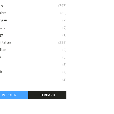
ne
(747)
iora
(35)
ungan
(7)
tara
(9)
aga
(1)
intahan
(233)
ikan
(2)
m
(3)
m
(5)
ik
(7)
a
(2)
POPULER
TERBARU