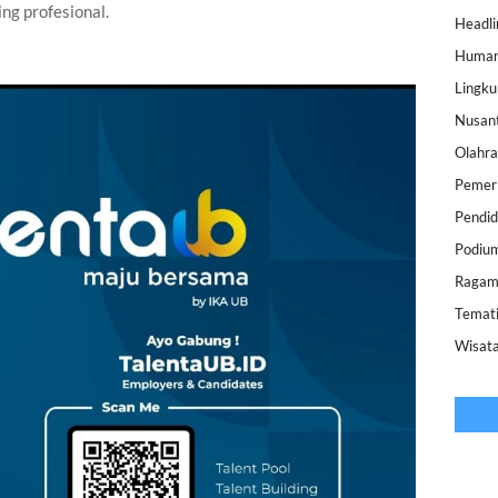
ing profesional.
Headli
Human
Lingk
Nusan
Olahr
Pemer
Pendid
Podiu
Raga
Temat
Wisat