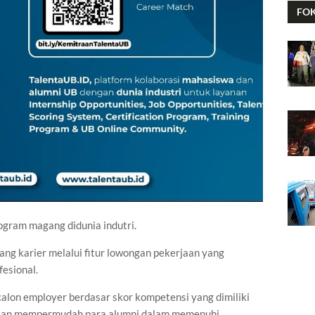
FO
ogram magang didunia indutri.
ng karier melalui fitur lowongan pekerjaan yang
fesional.
calon employer berdasar skor kompetensi yang dimiliki
i akan mempermudah para alumni dalam memenuhi