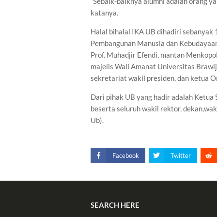
“Sebaik-baiknya alumni adalah orang y
katanya.
Halal bihalal IKA UB dihadiri sebanyak
Pembangunan Manusia dan Kebudayaan
Prof. Muhadjir Efendi, mantan Menkopo
majelis Wali Amanat Universitas Brawi
sekretariat wakil presiden, dan ketua
Dari pihak UB yang hadir adalah Ketua 
beserta seluruh wakil rektor, dekan,w
Ub).
Facebook
Twitter
SEARCH HERE