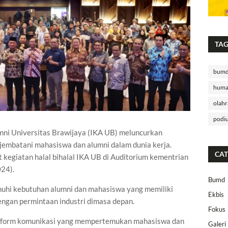
TA
bum
huma
olahr
podi
mni Universitas Brawijaya (IKA UB) meluncurkan
jembatani mahasiswa dan alumni dalam dunia kerja.
CAT
t kegiatan halal bihalal IKA UB di Auditorium kementrian
024).
Bumd
hi kebutuhan alumni dan mahasiswa yang memiliki
Ekbis
engan permintaan industri dimasa depan.
Fokus
atform komunikasi yang mempertemukan mahasiswa dan
Galeri