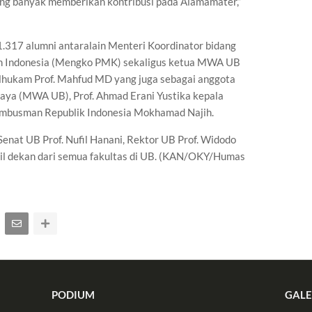
ang banyak memberikan kontribusi pada Alamamater,”
 1.317 alumni antaralain Menteri Koordinator bidang
 Indonesia (Mengko PMK) sekaligus ketua MWA UB
lhukam Prof. Mahfud MD yang juga sebagai anggota
jaya (MWA UB), Prof. Ahmad Erani Yustika kepala
 Ombusman Republik Indonesia Mokhamad Najih.
Senat UB Prof. Nufil Hanani, Rektor UB Prof. Widodo
akil dekan dari semua fakultas di UB. (KAN/OKY/Humas
PODIUM
GALE