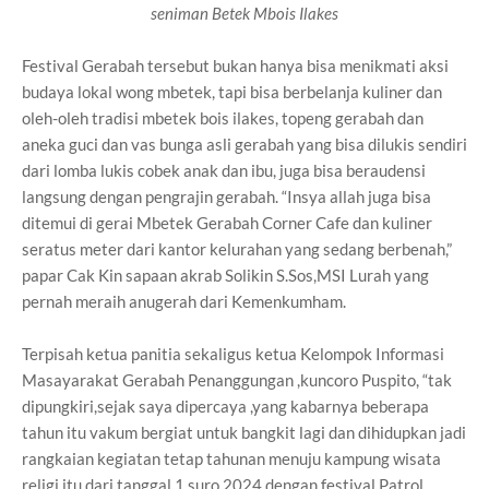
seniman Betek Mbois Ilakes
Festival Gerabah tersebut bukan hanya bisa menikmati aksi
budaya lokal wong mbetek, tapi bisa berbelanja kuliner dan
oleh-oleh tradisi mbetek bois ilakes, topeng gerabah dan
aneka guci dan vas bunga asli gerabah yang bisa dilukis sendiri
dari lomba lukis cobek anak dan ibu, juga bisa beraudensi
langsung dengan pengrajin gerabah. “Insya allah juga bisa
ditemui di gerai Mbetek Gerabah Corner Cafe dan kuliner
seratus meter dari kantor kelurahan yang sedang berbenah,”
papar Cak Kin sapaan akrab Solikin S.Sos,MSI Lurah yang
pernah meraih anugerah dari Kemenkumham.
Terpisah ketua panitia sekaligus ketua Kelompok Informasi
Masayarakat Gerabah Penanggungan ,kuncoro Puspito, “tak
dipungkiri,sejak saya dipercaya ,yang kabarnya beberapa
tahun itu vakum bergiat untuk bangkit lagi dan dihidupkan jadi
rangkaian kegiatan tetap tahunan menuju kampung wisata
religi itu dari tanggal 1 suro 2024 dengan festival Patrol