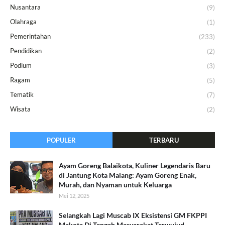
Nusantara
(9)
Olahraga
(1)
Pemerintahan
(233)
Pendidikan
(2)
Podium
(3)
Ragam
(5)
Tematik
(7)
Wisata
(2)
POPULER
TERBARU
Ayam Goreng Balaikota, Kuliner Legendaris Baru
di Jantung Kota Malang: Ayam Goreng Enak,
Murah, dan Nyaman untuk Keluarga
Mei 12, 2025
Selangkah Lagi Muscab IX Eksistensi GM FKPPI
Makota Di Tengah Masyarakat Terwujud