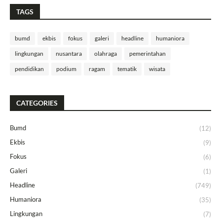
TAGS
bumd
ekbis
fokus
galeri
headline
humaniora
lingkungan
nusantara
olahraga
pemerintahan
pendidikan
podium
ragam
tematik
wisata
CATEGORIES
Bumd
(12)
Ekbis
(9)
Fokus
(6)
Galeri
(1)
Headline
(749)
Humaniora
(35)
Lingkungan
(7)