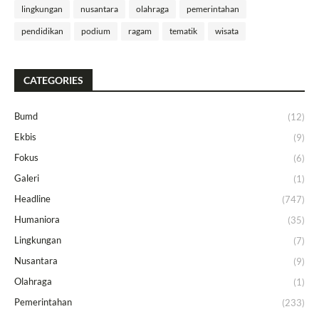
lingkungan
nusantara
olahraga
pemerintahan
pendidikan
podium
ragam
tematik
wisata
CATEGORIES
Bumd
(12)
Ekbis
(9)
Fokus
(6)
Galeri
(1)
Headline
(747)
Humaniora
(35)
Lingkungan
(7)
Nusantara
(9)
Olahraga
(1)
Pemerintahan
(233)