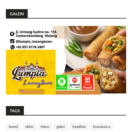
GALERI
TAGS
bumd
ekbis
fokus
galeri
headline
humaniora