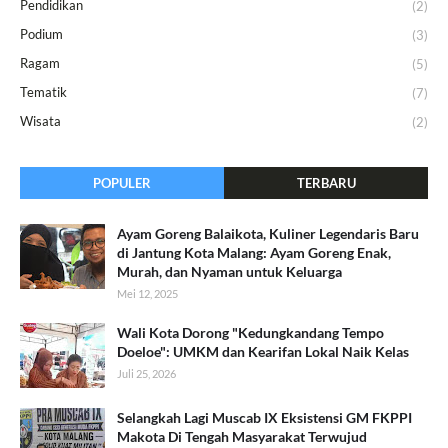
Pendidikan
(2)
Podium
(3)
Ragam
(5)
Tematik
(7)
Wisata
(2)
POPULER
TERBARU
Ayam Goreng Balaikota, Kuliner Legendaris Baru
di Jantung Kota Malang: Ayam Goreng Enak,
Murah, dan Nyaman untuk Keluarga
Mei 12, 2025
Wali Kota Dorong "Kedungkandang Tempo
Doeloe": UMKM dan Kearifan Lokal Naik Kelas
Juli 25, 2026
Selangkah Lagi Muscab IX Eksistensi GM FKPPI
Makota Di Tengah Masyarakat Terwujud