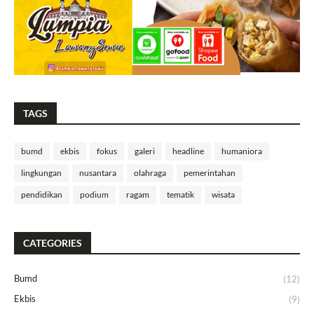
TAGS
bumd
ekbis
fokus
galeri
headline
humaniora
lingkungan
nusantara
olahraga
pemerintahan
pendidikan
podium
ragam
tematik
wisata
CATEGORIES
Bumd
(12)
Ekbis
(9)